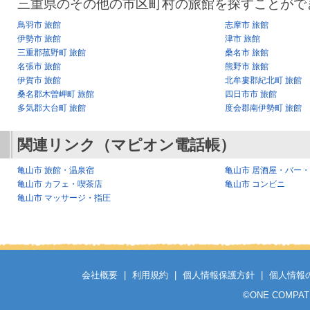
三重県のその他の市区町村の旅館を探すことがで
鳥羽市 旅館
志摩市 旅館
伊勢市 旅館
津市 旅館
三重郡菰野町 旅館
桑名市 旅館
名張市 旅館
熊野市 旅館
伊賀市 旅館
北牟婁郡紀北町 旅館
桑名郡木曽岬町 旅館
四日市市 旅館
多気郡大台町 旅館
度会郡南伊勢町 旅館
関連リンク（マピオン電話帳）
亀山市 旅館・温泉宿
亀山市 居酒屋・バー
亀山市 カフェ・喫茶店
亀山市 コンビニ
亀山市 マッサージ・指圧
会社概要
|
利用規約
|
個人情報保護方針
|
個人情報
©
ONE COMPATH C