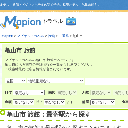
ホテル・旅館・ビジネスホテルの宿泊予約。格安ホテル、温泉旅館も。
Mapion
>
マピオントラベル
>
旅館
>
三重県
> 亀山市
亀山市 旅館
マピオントラベルの亀山市 旅館のページです。
亀山市にある旅館の詳細情報を一覧からお選びください。
※検索結果には広告情報が含まれています。
日付
泊数
人数
金額
以上
以下
部屋
食
亀山市 旅館：最寄駅から探す
亀山市の旅館を最寄駅から探すことができます。