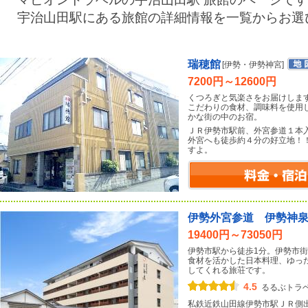
宇治山田駅にある旅館の詳細情報を一覧からお選
瑞穂館
[伊勢・伊勢神宮]
7200円～12600円
くつろぎと気楽さをお届けしま
こだわりの食材、調味料を使用
かな街の中のお宿。
ＪＲ伊勢市駅前、外宮参道１本
外宮へも徒歩約４分の好立地！
すよ。
伊勢外宮参道 伊勢神
19400円～73050円
伊勢市駅から徒歩1分。伊勢市
食材を活かした日本料理、ゆっ
してくれる旅荘です。
4.5
るるぶトラ
私鉄近鉄山田線伊勢市駅ＪＲ側