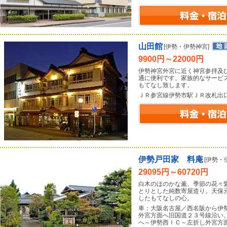
山田館
[伊勢・伊勢神宮]
9900円～22000円
伊勢神宮外宮に近く神宮参拝及
通に便利です。家族的なサービ
もてなし致します。
ＪＲ参宮線伊勢市駅ＪＲ改札出
伊勢戸田家 料庵
[伊勢・
29095円～60720円
白木のほのかな薫、季節の花々
とりとした純数寄屋造り。天保
したもてなしの心。
車：大阪名古屋／西名阪から伊
外宮方面へ旧国道２３号線沿い
へ～伊勢西ＩＣ～左折し外宮方