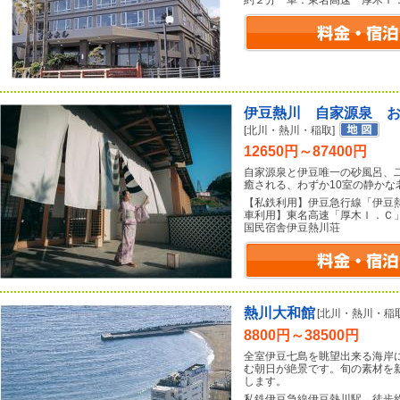
約２分 車：東名高速 厚木Ｉ
伊豆熱川 自家源泉 
[北川・熱川・稲取]
12650円～87400円
自家源泉と伊豆唯一の砂風呂、
癒される、わずか10室の静か
【私鉄利用】伊豆急行線「伊豆
車利用】東名高速「厚木Ｉ．Ｃ
国民宿舎伊豆熱川荘
熱川大和館
[北川・熱川・稲取
8800円～38500円
全室伊豆七島を眺望出来る海岸
む朝日が絶景です。旬の素材を
します。
私鉄伊豆急線伊豆熱川駅→徒歩