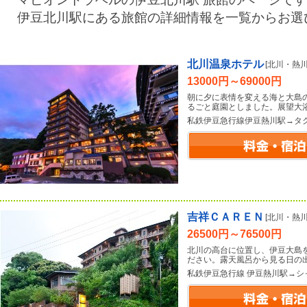
伊豆北川駅にある旅館の詳細情報を一覧からお選
北川温泉ホテル
[北川・熱
13000円～69000円
朝に夕に表情を変える海と大島
るごと庭園としました。展望大
私鉄伊豆急行線伊豆熱川駅→タ
吉祥ＣＡＲＥＮ
[北川・熱
26500円～76500円
北川の高台に位置し、伊豆大島
ださい。露天風呂から見る日の
私鉄伊豆急行線 伊豆熱川駅→