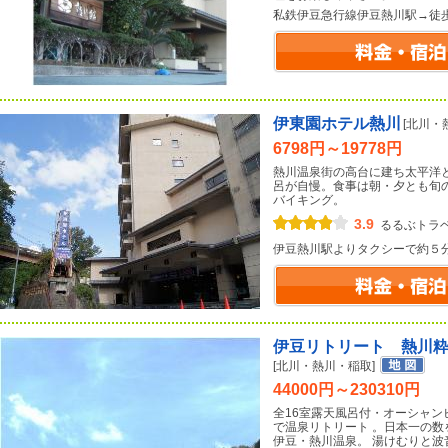
私鉄伊豆急行線伊豆熱川駅→徒
伊東園ホテル熱川
[北川・
6798円～19778円
熱川温泉街の高台に建ち太平洋
呂が自慢。食事は朝・夕とも旬
バイキング。
3.9
るるぶトラ
伊豆熱川駅よりタクシーで約５
伊豆リトリート 熱川
[北川・熱川・稲取]
44000円～230310円
全16室露天風呂付・オーシャ
で温泉リトリート 。日本一の数
伊豆・熱川温泉。 湯けむりと