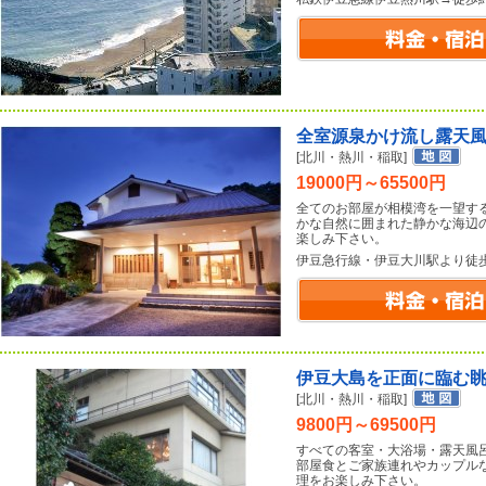
全室源泉かけ流し露天
[北川・熱川・稲取]
19000円～65500円
全てのお部屋が相模湾を一望す
かな自然に囲まれた静かな海辺
楽しみ下さい。
伊豆急行線・伊豆大川駅より徒
伊豆大島を正面に臨む
[北川・熱川・稲取]
9800円～69500円
すべての客室・大浴場・露天風
部屋食とご家族連れやカップル
理をお楽しみ下さい。