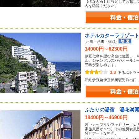
【ぼなき石】に設定してお越し
内を確認ください。
ホテルカターラリゾー
[北川・熱川・稲取]
14000円～62300円
伊豆七島を望む高台に位置、一
ル。ジャングルスパやオールシ
三昧が楽しめます。
3.3
るるぶトラ
私鉄伊豆急伊豆熱川駅海側出口
ふたりの湯宿 湯花満
18400円～46900円
若いカップルやファミリーに大
家族風呂が１つ、その他男女風
呂とアートな料理。