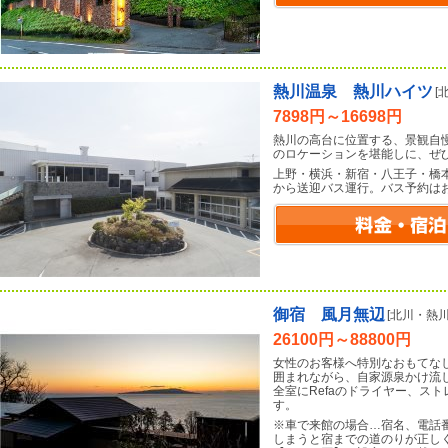
熱川温泉 熱川ハイツ
[
7898円～16698円
熱川の高台に位置する、景観自
のロケーションを堪能しに、ぜ
上野・横浜・新宿・八王子・橋
から送迎バス運行。バス予約は
御宿 風月無辺
[北川・熱
26100円～88800円
女性のお客様へ特別なおもてな
囲まれながら、自家源泉かけ流
全室にRefaのドライヤー、ス
す。
※車で来館の場合…宿名、電話
しまうと宿までの道のりが正し