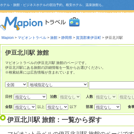
ホテル・旅館・ビジネスホテルの宿泊予約。格安ホテル、温泉旅館も。
Mapion
>
マピオントラベル
>
旅館
>
静岡県
>
賀茂郡東伊豆町
> 伊豆北川駅
伊豆北川駅 旅館
マピオントラベルの伊豆北川駅 旅館のページです。
伊豆北川駅にある旅館の詳細情報を一覧からお選びください。
※検索結果には広告情報が含まれています。
日付
泊数
人数
金額
以上
以下
部屋
食
伊豆北川駅 旅館：一覧から探す
マピオントラベルの伊豆北川駅 旅館のページで