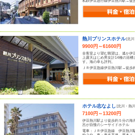
私鉄伊豆急行線伊豆熱川駅→徒
熱川プリンスホテル
[北
9900円～61600円
全客室より望む眺望は、遙か伊
上露天はじめ男女計14種の浴
す。海の幸も評判。
ＪＲ伊豆急線伊豆熱川駅→徒歩
ホテル志なよし
[北川・熱
7100円～13200円
伊豆熱川駅より徒歩約５分の海
呂が自慢のシーサイドホテル
電車：ＪＲ伊豆急線 伊豆熱川