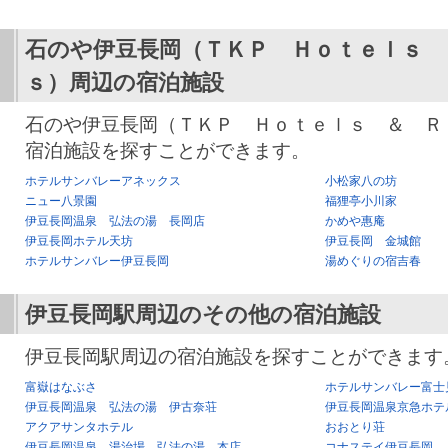
石のや伊豆長岡（ＴＫＰ Ｈｏｔｅｌｓ 
ｓ）
周辺の宿泊施設
石のや伊豆長岡（ＴＫＰ Ｈｏｔｅｌｓ ＆ Ｒ
宿泊施設を探すことができます。
ホテルサンバレーアネックス
小松家八の坊
ニュー八景園
福狸亭小川家
伊豆長岡温泉 弘法の湯 長岡店
かめや惠庵
伊豆長岡ホテル天坊
伊豆長岡 金城館
ホテルサンバレー伊豆長岡
湯めぐりの宿吉春
伊豆長岡駅
周辺のその他の宿泊施設
伊豆長岡駅周辺の宿泊施設を探すことができます
富嶽はなぶさ
ホテルサンバレー富士
伊豆長岡温泉 弘法の湯 伊古奈荘
伊豆長岡温泉京急ホテ
アクアサンタホテル
おおとり荘
伊豆長岡温泉 湯治場 弘法の湯 本店
コナステイ伊豆長岡