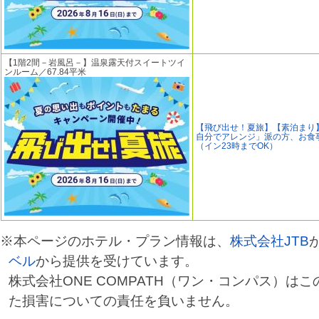
【1階2間－岩風呂－】温泉露天付スイートツイ
ンルーム／67.84平米
【飛び出せ！夏旅】【素泊まり
自分でアレンジ」派の方、お食
（イン23時までOK）
※本ページのホテル・プラン情報は、
株式会社JTB
ベル
から提供を受けています。
株式会社ONE COMPATH（ワン・コンパス）は
た損害についての責任を負いません。