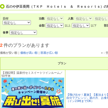
石のや伊豆長岡（ＴＫＰ Ｈｏｔｅｌｓ ＆ Ｒｅｓｏｒｔｓ）の
日付
泊数
人数
金額
以上
以下
部
食事
2
件のプランがあります
価格が安い順
｜
価格が高い順
｜
部屋が広い順
○：
プラン
【3階2間】温泉付セミスイートツインルーム／
50平米
【飛び出せ！夏旅】【素泊まり
自分でアレンジ」派の方、お食
（イン23時までOK）