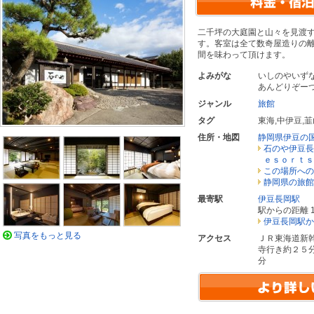
二千坪の大庭園と山々を見渡
す。客室は全て数奇屋造りの
間を味わって頂けます。
よみがな
いしのやいず
あんどりぞー
ジャンル
旅館
タグ
東海
,
中伊豆
,
韮
住所・地図
静岡県伊豆の
石のや伊豆長
ｅｓｏｒｔｓ
この場所への
静岡県の旅館
最寄駅
伊豆長岡駅
駅からの距離 1
伊豆長岡駅か
写真をもっと見る
アクセス
ＪＲ東海道新
寺行き約２５
分