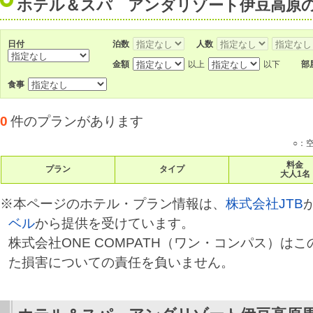
ホテル＆スパ アンダリゾート伊豆高原
日付
泊数
人数
金額
以上
以下
部
食事
0
件のプランがあります
○：
料金
プラン
タイプ
大人1名
※本ページのホテル・プラン情報は、
株式会社JTB
ベル
から提供を受けています。
株式会社ONE COMPATH（ワン・コンパス）は
た損害についての責任を負いません。