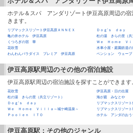
ホテル＆スパ アンダリゾート伊豆高原
ホテル＆スパ アンダリゾート伊豆高原周辺の宿
きます。
リブマックスリゾート伊豆高原ＡＮＮＥＸ
Ｄｏｇ’ｓ ｄａｙ
亀の井ホテル 伊豆高原
杜の湯 きらの里（共
くつろぎの宿 華
Ｗｅ Ｈｏｍｅ Ｖｉ
花吹雪
水車小屋・庭園鉄道の
わんわんパラダイス プレミア 伊豆高原
ペンション ウェーブ
伊豆高原駅
周辺のその他の宿泊施設
伊豆高原駅周辺の宿泊施設を探すことができます
花吹雪
伊豆高原・日の出屋
杜の湯 きらの里（共立リゾート）
海が庭 みなとや
Ｄｏｇ’ｓ ｄａｙ
リブマックスリゾート
Ｗｅ Ｈｏｍｅ Ｖｉｌｌａ～城ケ崎温泉～
リブマックスリゾート
Ｐｏｏｌｅｎ ＩＴＯ
ホテル アンダのおう
伊豆高原駅
：その他のジャンル