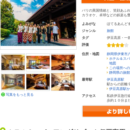
バリの異国情緒と、笑顔あふ
カラオケ、卓球などの娯楽も
よみがな
ほてるあんど
ジャンル
旅館
タグ
伊豆高原・一
評価
住所・地図
静岡県伊東市
ホテル＆スパ
地図
この場所への
静岡県の旅館
最寄駅
伊豆高原駅
駅からの距離 9
伊豆高原駅か
写真をもっと見る
アクセス
私鉄伊豆急行
歩約１０分ま