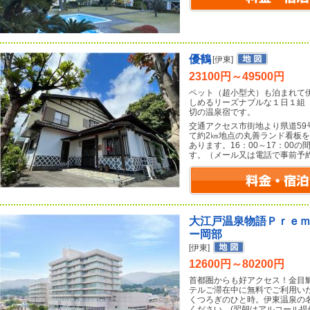
優鶴
[伊東]
23100円～49500円
ペット（超小型犬）も泊まれて
しめるリーズナブルな１日１組
切の温泉宿です。
交通アクセス市街地より県道5
て約2㎞地点の丸善ランド看板
あります。16：00～17：00
す。（メール又は電話で事前予
大江戸温泉物語Ｐｒｅ
ー岡部
[伊東]
12600円～80200円
首都圏からも好アクセス！金目
テルご滞在中に無料でご利用い
くつろぎのひと時。伊東温泉の
ください。(翌朝はアルコール提