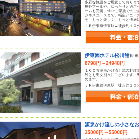
多彩な施設をご用意しておりま
屋外プールや、ゆったりと過ご
ームも完備。<br>ご家族での
ジネスユースまで、幅広いニーズ
を、もっと楽しく、もっと快適
ＪＲ伊東線伊東駅→徒歩約１０
伊東園ホテル松川館
[伊東
6798円～24948円
１００％源泉かけ流し式の野趣
呂とも男女別々にございます。
めます。
ＪＲ伊東線伊東駅→徒歩約１０
源泉かけ流しの小さな
25000円～55000円