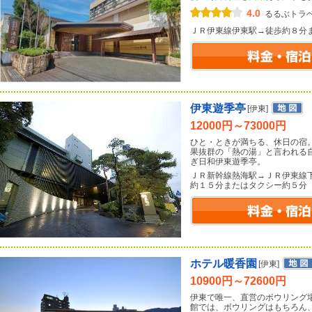
4.0
るるぶトラ
ＪＲ伊東線伊東駅→徒歩約８分
伊東遊季亭
[伊東]
12000円～73000円
ひと・ときが満ちる、休日の宿
果抜群の「熱の湯」と言われる
ぎ日和伊東遊季亭。
ＪＲ新幹線熱海駅→ＪＲ伊東線
約１５分またはタクシー約５分
ホテル暖香園
[伊東]
10900円～72600円
伊東で唯一、直営のボウリング場
館では、ボウリングはもちろん