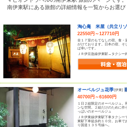
南伊東駅にある旅館の詳細情報を一覧からお選び
淘心庵 米屋（共立リ
22550円～127710円
全１７室のもてなしの宿。食・
がけております。日本の宿、そ
ば幸いです。
ＪＲ伊豆急線伊東駅→タクシー
オーベルジュ花季
[伊東]
40700円～61600円
１日２組限定のオーベルジュ。
ンな空間。２組だけのために作
っぱいのオーベルジュ
ＪＲ伊東線伊東駅下車タクシー
東駅下車徒歩約１０分。お車で
り国道１３５号線へ。