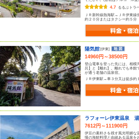
4.7
るるぶトラ
ＪＲ新幹線熱海駅→ＪＲ伊東線
約２０分またはタクシー約５分
陽気館
[伊東]
14960円～38500円
登山電車を登った先には、相模
呂】と【離れ】。離れでも本館
が通う老舗の温泉宿。
ＪＲ伊東駅→車３分又は徒歩約
ラフォーレ伊東温泉 
7612円～111900円
伊豆の素朴さを残す風光明媚な
慢の海鮮料理と由緒ある温泉を