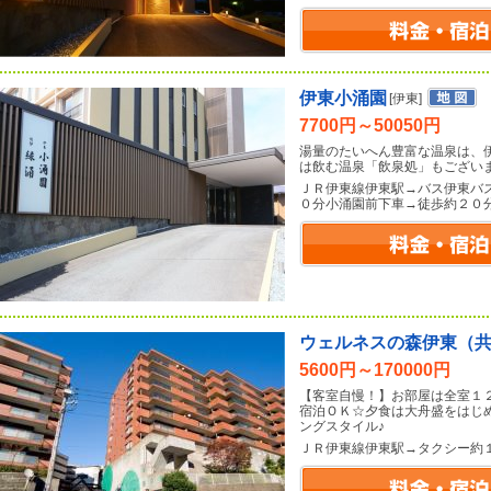
伊東小涌園
[伊東]
7700円～50050円
湯量のたいへん豊富な温泉は、
は飲む温泉「飲泉処」もござい
ＪＲ伊東線伊東駅→バス伊東バ
０分小涌園前下車→徒歩約２０
ウェルネスの森伊東（
5600円～170000円
【客室自慢！】お部屋は全室１
宿泊ＯＫ☆夕食は大舟盛をはじ
ングスタイル♪
ＪＲ伊東線伊東駅→タクシー約