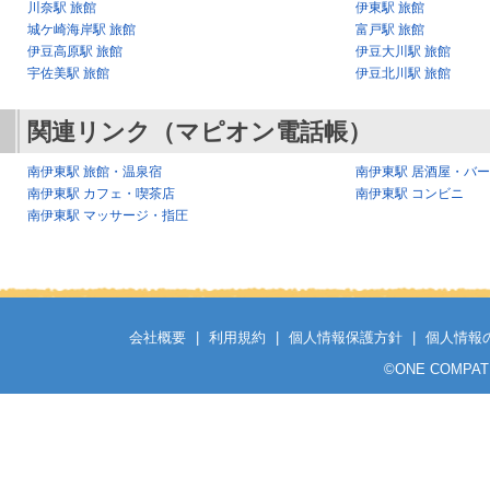
川奈駅 旅館
伊東駅 旅館
城ケ崎海岸駅 旅館
富戸駅 旅館
伊豆高原駅 旅館
伊豆大川駅 旅館
宇佐美駅 旅館
伊豆北川駅 旅館
関連リンク（マピオン電話帳）
南伊東駅 旅館・温泉宿
南伊東駅 居酒屋・バ
南伊東駅 カフェ・喫茶店
南伊東駅 コンビニ
南伊東駅 マッサージ・指圧
会社概要
|
利用規約
|
個人情報保護方針
|
個人情報
©
ONE COMPATH C