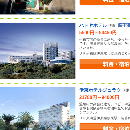
ハトヤホテル
[伊東]
5500円～54450円
伊東市内の高台に建ち、ゆった
です。湯量豊富な天然温泉、そ
さいませ。
ＪＲ伊東線伊東駅→徒歩約２０
伊東ホテルジュラク
[伊東
21780円～94000円
温泉街の高台に建ち、ロビーや
食事もお飲み物も宿泊料金でお
シブホテル
ＪＲ東海道伊東線伊東駅→徒歩