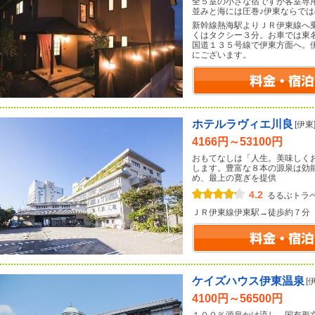
全５室の小さな宿ですが客室専
並みと海には圧巻♪伊東ならで
新幹線熱海駅よりＪＲ伊東線へ
くはタクシー３分。お車では東
国道１３５号線で伊東方面へ。
にございます。
ホテルラヴィエ川良
[伊東
4166円～53100円
おもてなしは「人生。美味しく
します。豊富な８本の源泉は効
め、最上の寛ぎを提供
4.2
るるぶトラ
ＪＲ伊東線伊東駅→徒歩約７分
ケイズハウス伊東温泉
[
4100円～56500円