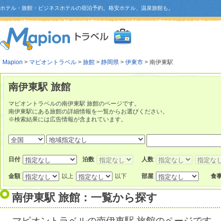
ホテル・旅館・ビジネスホテルの宿泊予約。格安ホテル、温泉旅館も。
Mapion
>
マピオントラベル
>
旅館
>
静岡県
>
伊東市
> 南伊東駅
南伊東駅 旅館
マピオントラベルの南伊東駅 旅館のページです。
南伊東駅にある旅館の詳細情報を一覧からお選びください。
※検索結果には広告情報が含まれています。
日付
泊数
人数
金額
以上
以下
部屋
食
南伊東駅 旅館：一覧から探す
マピオントラベルの南伊東駅 旅館のページです。