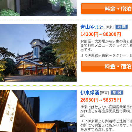
青山やまと
[伊東]
14300円～80300円
お部屋・大浴場から伊東の海と山
まで料理メニューのチョイス可能
泉です。
ＪＲ伊東線伊東駅～タクシー（
伊東緑涌
[伊東]
26950円～58575円
伊東では数少ない庭園露天風呂付
かけ流しを客室露天風呂で満喫
評。
ＪＲ伊東駅より到着時ご連絡下
の間にてお迎えにあがります。
をおすすめ致します。