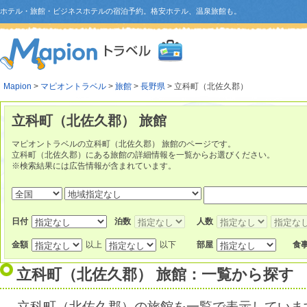
ホテル・旅館・ビジネスホテルの宿泊予約。格安ホテル、温泉旅館も。
Mapion
>
マピオントラベル
>
旅館
>
長野県
> 立科町（北佐久郡）
立科町（北佐久郡） 旅館
マピオントラベルの立科町（北佐久郡） 旅館のページです。
立科町（北佐久郡）にある旅館の詳細情報を一覧からお選びください。
※検索結果には広告情報が含まれています。
日付
泊数
人数
金額
以上
以下
部屋
食
立科町（北佐久郡） 旅館：一覧から探す
立科町（北佐久郡）の旅館を一覧で表示していま