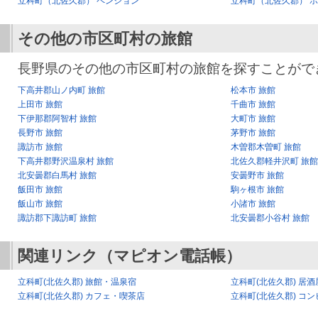
立科町（北佐久郡） ペンション
立科町（北佐久郡） 
その他の市区町村の旅館
長野県のその他の市区町村の旅館を探すことがで
下高井郡山ノ内町 旅館
松本市 旅館
上田市 旅館
千曲市 旅館
下伊那郡阿智村 旅館
大町市 旅館
長野市 旅館
茅野市 旅館
諏訪市 旅館
木曽郡木曽町 旅館
下高井郡野沢温泉村 旅館
北佐久郡軽井沢町 旅館
北安曇郡白馬村 旅館
安曇野市 旅館
飯田市 旅館
駒ヶ根市 旅館
飯山市 旅館
小諸市 旅館
諏訪郡下諏訪町 旅館
北安曇郡小谷村 旅館
関連リンク（マピオン電話帳）
立科町(北佐久郡) 旅館・温泉宿
立科町(北佐久郡) 居
立科町(北佐久郡) カフェ・喫茶店
立科町(北佐久郡) コン