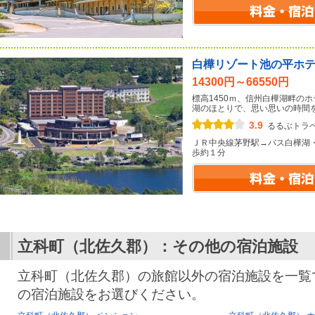
白樺リゾート池の平ホ
14300円～66550円
標高1450ｍ、信州白樺湖畔の
湖のほとりで、思い思いの時間
3.9
るるぶトラ
ＪＲ中央線茅野駅→バス白樺湖
歩約１分
立科町（北佐久郡）：その他の宿泊施設
立科町（北佐久郡）の旅館以外の宿泊施設を一覧
の宿泊施設をお選びください。