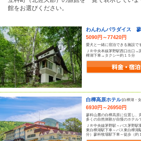
館をお選びください。
わんわんパラダイス 
5090円～77420円
愛犬と一緒に宿泊できる施設で
ＪＲ中央本線茅野駅西口出口→
樺湖下車→タクシー約１５分
白樺高原ホテル
[白樺湖・女
6930円～26950円
蓼科山麓の白樺高原に位置し、
多くの自然体験が自慢のホテル
ＪＲ中央線茅野駅～バス茅野駅
東白樺湖駅下車～バス東白樺湖
分）蓼科牧場駅下車～徒歩（約