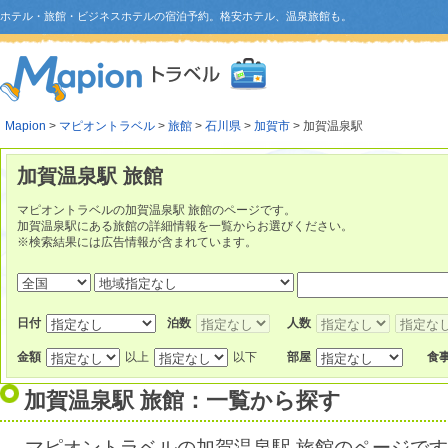
ホテル・旅館・ビジネスホテルの宿泊予約。格安ホテル、温泉旅館も。
Mapion
>
マピオントラベル
>
旅館
>
石川県
>
加賀市
> 加賀温泉駅
加賀温泉駅 旅館
マピオントラベルの加賀温泉駅 旅館のページです。
加賀温泉駅にある旅館の詳細情報を一覧からお選びください。
※検索結果には広告情報が含まれています。
日付
泊数
人数
金額
以上
以下
部屋
食
加賀温泉駅 旅館：一覧から探す
マピオントラベルの加賀温泉駅 旅館のページで