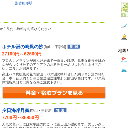
那古船形駅
から見たい旅館をお選びください。
ホテル洲の崎風の抄
[館山・平砂浦]
地図
27100円～62600円
プロのカメラマンが選んだ房総で一番良い眺望。見事な夜景を眺め
ながらつくりたてのアツアツのお料理を一品づつお召し上り下さ
い。二食共お部屋食です
高速バス房総菜の花号館山→バス洲の崎灯台行き約３０分洲の崎灯
台下車→徒歩約１分※当館送迎送迎場所は館山駅西口です。バス乗
降場所東口とは異なる為ご注意下さい。
夕日海岸昇鶴
[館山・平砂浦]
7700円～36850円
天気の良い日には水平線の向こうに富士山が望めます。美しい夕日