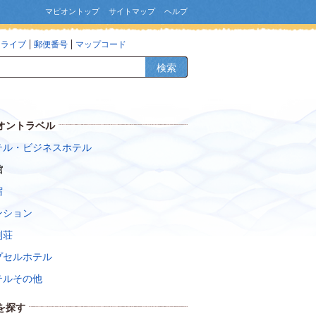
マピオントップ
サイトマップ
ヘルプ
ドライブ
郵便番号
マップコード
検索
オントラベル
テル・ビジネスホテル
館
宿
ンション
別荘
プセルホテル
テルその他
を探す