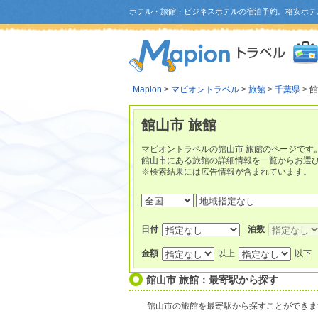
ホテル・旅館・ビジネスホテルの宿泊予約。格安ホテ
Mapion
>
マピオントラベル
>
旅館
>
千葉県
> 
館山市 旅館
マピオントラベルの館山市 旅館のページです
館山市にある旅館の詳細情報を一覧からお選
※検索結果には広告情報が含まれています。
日付
泊数
金額
以上
以下
館山市 旅館：最寄駅から探す
館山市の旅館を最寄駅から探すことができま