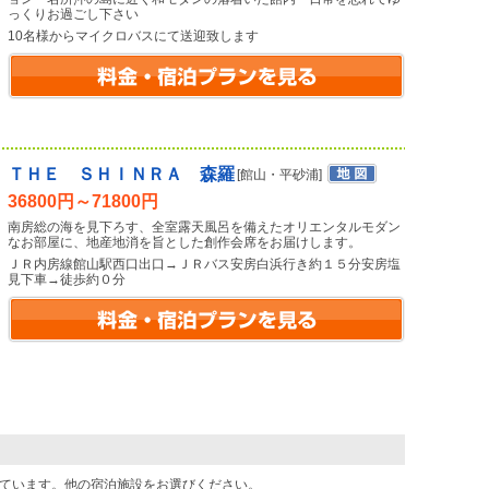
っくりお過ごし下さい
10名様からマイクロバスにて送迎致します
ＴＨＥ ＳＨＩＮＲＡ 森羅
[館山・平砂浦]
36800円～71800円
南房総の海を見下ろす、全室露天風呂を備えたオリエンタルモダン
なお部屋に、地産地消を旨とした創作会席をお届けします。
ＪＲ内房線館山駅西口出口→ＪＲバス安房白浜行き約１５分安房塩
見下車→徒歩約０分
ています。他の宿泊施設をお選びください。