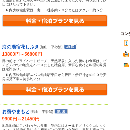
と温泉と新鮮な海の幸を楽しみに遊びに来ませんか。時を忘れて夕
日にひたって下さい。
ＪＲ内房線館山駅西口出口→徒歩約２０分またはタクシー約５分
コン
海の湯宿花しぶき
[館山・平砂浦]
13800円～56800円
目の前はプライベートビーチ。天然温泉に入った後のお食事は、ピ
チピチの旬の地魚をベースにした磯会席、新鮮な食材と料理の味覚
は定評あり。
ＪＲ内房線館山駅→バス館山駅東口から坂田・伊戸行き約２０分安
房塩見下車→徒歩約３分
お宿やまもと
[館山・平砂浦]
9900円～21450円
地魚地物にこだわったお食事 館内にはオールドノリタケコレクシ
ョン 名所沖の島に近く和モダンの落着いた館内 日常を忘れてゆ