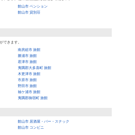
館山市 ペンション
館山市 貸別荘
ができます。
南房総市 旅館
勝浦市 旅館
君津市 旅館
夷隅郡大多喜町 旅館
木更津市 旅館
市原市 旅館
野田市 旅館
袖ケ浦市 旅館
夷隅郡御宿町 旅館
館山市 居酒屋・バー・スナック
館山市 コンビニ