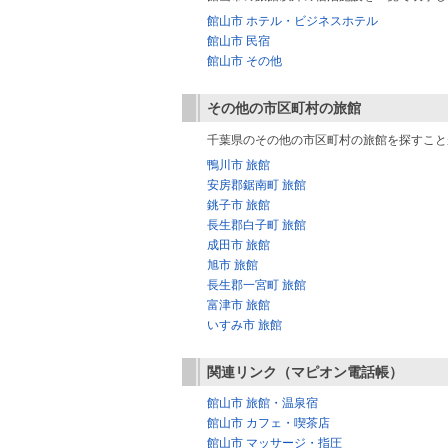
館山市 ホテル・ビジネスホテル
館山市 民宿
館山市 その他
その他の市区町村の旅館
千葉県のその他の市区町村の旅館を探すこと
鴨川市 旅館
安房郡鋸南町 旅館
銚子市 旅館
長生郡白子町 旅館
成田市 旅館
旭市 旅館
長生郡一宮町 旅館
富津市 旅館
いすみ市 旅館
関連リンク（マピオン電話帳）
館山市 旅館・温泉宿
館山市 カフェ・喫茶店
館山市 マッサージ・指圧