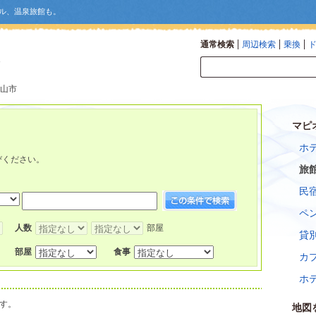
ル、温泉旅館も。
通常検索
周辺検索
乗換
館山市
マピ
ホ
。
びください。
旅
民
ペ
人数
部屋
貸
部屋
食事
カ
ホ
す。
地図