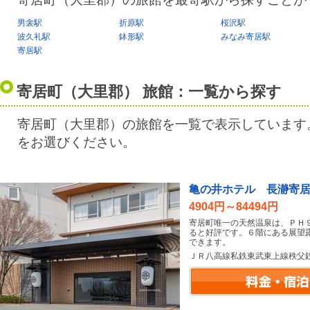
男衾駅
折原駅
桜沢駅
波久礼駅
鉢形駅
みなみ寄居駅
寄居駅
寄居町（大里郡） 旅館：一覧から探す
寄居町（大里郡）の旅館を一覧で表示しています
をお選びください。
亀の井ホテル 長瀞寄
4904円～84494円
寄居町唯一の天然温泉は、ＰＨ
ると好評です。６階にある展望
できます。
ＪＲ八高線私鉄東武東上線秩父