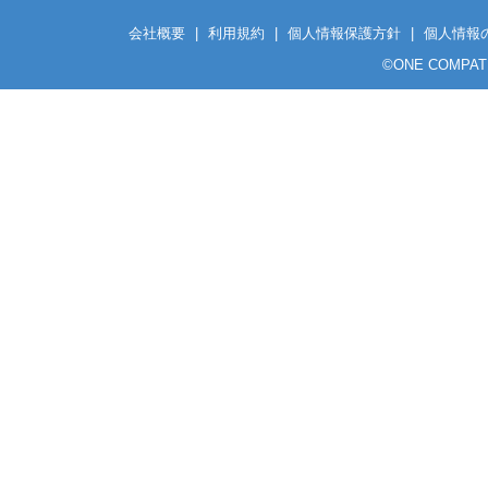
会社概要
|
利用規約
|
個人情報保護方針
|
個人情報
©
ONE COMPATH C