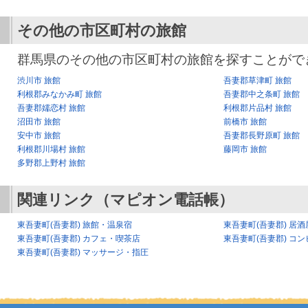
その他の市区町村の旅館
群馬県のその他の市区町村の旅館を探すことがで
渋川市 旅館
吾妻郡草津町 旅館
利根郡みなかみ町 旅館
吾妻郡中之条町 旅館
吾妻郡嬬恋村 旅館
利根郡片品村 旅館
沼田市 旅館
前橋市 旅館
安中市 旅館
吾妻郡長野原町 旅館
利根郡川場村 旅館
藤岡市 旅館
多野郡上野村 旅館
関連リンク（マピオン電話帳）
東吾妻町(吾妻郡) 旅館・温泉宿
東吾妻町(吾妻郡) 居
東吾妻町(吾妻郡) カフェ・喫茶店
東吾妻町(吾妻郡) コン
東吾妻町(吾妻郡) マッサージ・指圧