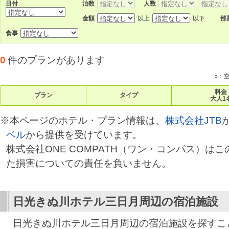
日付
泊数
人数
金額
以上
以下
部
食事
0
件のプランがあります
○：
料金
プラン
タイプ
大人1
※本ページのホテル・プラン情報は、
株式会社JTB
ベル
から提供を受けています。
株式会社ONE COMPATH（ワン・コンパス）は
た損害についての責任を負いません。
日光きぬ川ホテル三日月
周辺の宿泊施設
日光きぬ川ホテル三日月周辺の宿泊施設を探すこ