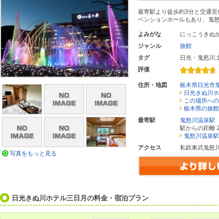
最寄駅より徒歩約3分と交通至
ベンションホールもあり、鬼
よみがな
にっこうきぬ
ジャンル
旅館
タグ
日光・鬼怒川
,
評価
住所・地図
栃木県日光市
日光きぬ川ホ
この場所への
栃木県の旅館
最寄駅
鬼怒川温泉駅
駅からの距離 2
鬼怒川温泉駅
アクセス
私鉄東武鬼怒
写真をもっと見る
日光きぬ川ホテル三日月の料金・宿泊プラン