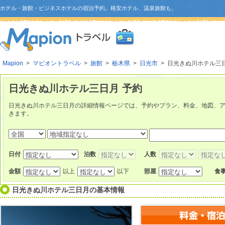
ホテル・旅館・ビジネスホテルの宿泊予約。格安ホテル、温泉旅館も。
Mapion
>
マピオントラベル
>
旅館
>
栃木県
>
日光市
> 日光きぬ川ホテル三
日光きぬ川ホテル三日月 予約
日光きぬ川ホテル三日月の詳細情報ページでは、予約やプラン、料金、地図、
きます。
日付
泊数
人数
金額
以上
以下
部屋
食
日光きぬ川ホテル三日月
の基本情報