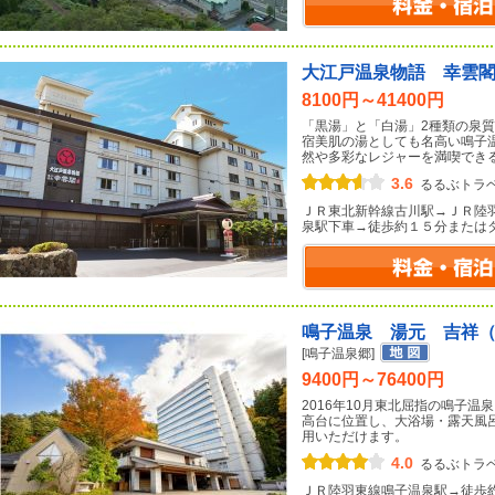
大江戸温泉物語 幸雲
8100円～41400円
「黒湯」と「白湯」2種類の泉
宿美肌の湯としても名高い鳴子
然や多彩なレジャーを満喫でき
3.6
るるぶトラ
ＪＲ東北新幹線古川駅→ＪＲ陸
泉駅下車→徒歩約１５分または
鳴子温泉 湯元 吉祥
[鳴子温泉郷]
9400円～76400円
2016年10月東北屈指の鳴子
高台に位置し、大浴場・露天風
用いただけます。
4.0
るるぶトラ
ＪＲ陸羽東線鳴子温泉駅→徒歩