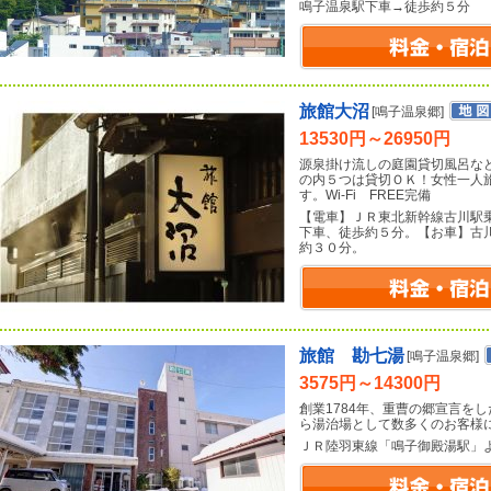
鳴子温泉駅下車→徒歩約５分
旅館大沼
[鳴子温泉郷]
13530円～26950円
源泉掛け流しの庭園貸切風呂な
の内５つは貸切ＯＫ！女性一人
す。Wi-Fi FREE完備
【電車】ＪＲ東北新幹線古川駅
下車、徒歩約５分。【お車】古
約３０分。
旅館 勘七湯
[鳴子温泉郷]
3575円～14300円
創業1784年、重曹の郷宣言を
ら湯治場として数多くのお客様
ＪＲ陸羽東線「鳴子御殿湯駅」