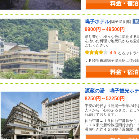
鳴子ホテル
[鳴子温泉郷]
9900円～49500円
彩り豊か、様々な色に変化する
を抜いた料理で地元民からも愛
ごしください。
4.0
るるぶトラ
ＪＲ陸羽東線鳴子温泉駅→徒歩
源蔵の湯 鳴子観光ホ
8250円～52250円
平安の時代より開湯一千年の時
人々から「心のふるさと」として
れ続けております。
仙台空港→ＪＲ仙台空港駅から
→ＪＲ東北新幹線盛岡行き約１
温泉行き約４５分鳴子温泉駅下