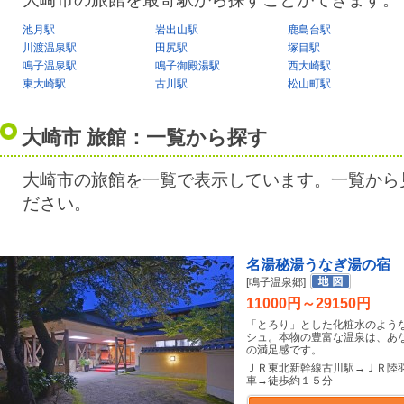
池月駅
岩出山駅
鹿島台駅
川渡温泉駅
田尻駅
塚目駅
鳴子温泉駅
鳴子御殿湯駅
西大崎駅
東大崎駅
古川駅
松山町駅
大崎市 旅館：一覧から探す
大崎市の旅館を一覧で表示しています。一覧から
ださい。
名湯秘湯うなぎ湯の宿
[鳴子温泉郷]
11000円～29150円
「とろり」とした化粧水のよう
シュ。本物の豊富な温泉は、あ
の満足感です。
ＪＲ東北新幹線古川駅→ＪＲ陸
車→徒歩約１５分