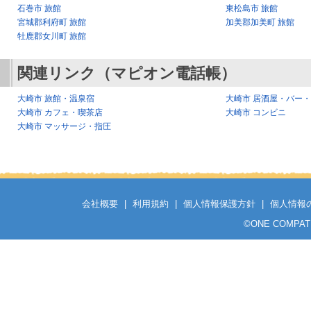
石巻市 旅館
東松島市 旅館
宮城郡利府町 旅館
加美郡加美町 旅館
牡鹿郡女川町 旅館
関連リンク（マピオン電話帳）
大崎市 旅館・温泉宿
大崎市 居酒屋・バー
大崎市 カフェ・喫茶店
大崎市 コンビニ
大崎市 マッサージ・指圧
会社概要
|
利用規約
|
個人情報保護方針
|
個人情報
©
ONE COMPATH C