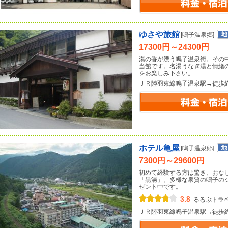
ゆさや旅館
[鳴子温泉郷]
17300円～24300円
湯の香が漂う鳴子温泉街。その中
当館です。名湯うなぎ湯と情緒
をお楽しみ下さい。
ＪＲ陸羽東線鳴子温泉駅→徒歩
ホテル亀屋
[鳴子温泉郷]
7300円～29600円
初めて経験する方は驚き、おな
「黒湯」。多様な泉質の鳴子の
ゼント中です。
3.8
るるぶトラ
ＪＲ陸羽東線鳴子温泉駅→徒歩