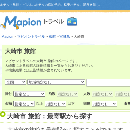
ホテル・旅館・ビジネスホテルの宿泊予約。格安ホテル、温泉旅館も。
Mapion
>
マピオントラベル
>
旅館
>
宮城県
> 大崎市
大崎市 旅館
マピオントラベルの大崎市 旅館のページです。
大崎市にある旅館の詳細情報を一覧からお選びください。
※検索結果には広告情報が含まれています。
日付
泊数
人数
金額
以上
以下
部屋
食
大崎市 旅館：最寄駅から探す
大崎市の旅館を最寄駅から探すことができます。