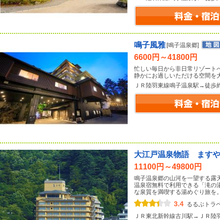
鳴子風雅
[鳴子温泉郷]
6600円～41800円
忙しい毎日から非日常リゾート
静かにお過しいただける空間を大
ＪＲ陸羽東線鳴子温泉駅→徒歩
大江戸温泉物語 ます
11100円～49800円
鳴子温泉郷の山河を一望する露
温泉宿無料で利用できる「滝の
な泉質を満喫する湯めぐり旅を
3.4
るるぶトラ
ＪＲ東北新幹線古川駅→ＪＲ陸