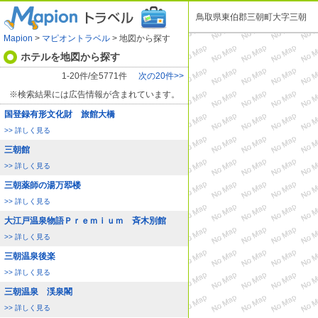
鳥取県東伯郡三朝町大字三朝
Mapion
>
マピオントラベル
> 地図から探す
ホテルを地図から探す
1-20件/全5771件
次の20件>>
※検索結果には広告情報が含まれています。
国登録有形文化財 旅館大橋
>> 詳しく見る
三朝館
>> 詳しく見る
三朝薬師の湯万翆楼
>> 詳しく見る
大江戸温泉物語Ｐｒｅｍｉｕｍ 斉木別館
>> 詳しく見る
三朝温泉後楽
>> 詳しく見る
三朝温泉 渓泉閣
>> 詳しく見る