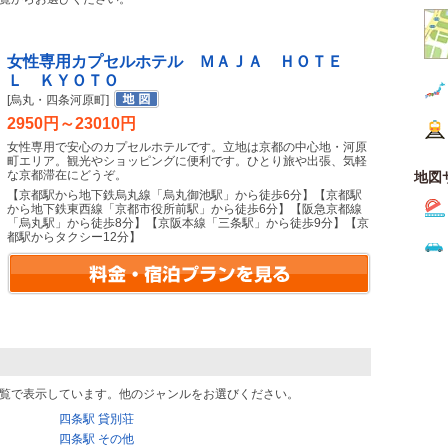
女性専用カプセルホテル ＭＡＪＡ ＨＯＴＥ
Ｌ ＫＹＯＴＯ
[烏丸・四条河原町]
2950円～23010円
女性専用で安心のカプセルホテルです。立地は京都の中心地・河原
町エリア。観光やショッピングに便利です。ひとり旅や出張、気軽
な京都滞在にどうぞ。
地図
【京都駅から地下鉄烏丸線「烏丸御池駅」から徒歩6分】【京都駅
から地下鉄東西線「京都市役所前駅」から徒歩6分】【阪急京都線
「烏丸駅」から徒歩8分】【京阪本線「三条駅」から徒歩9分】【京
都駅からタクシー12分】
覧で表示しています。他のジャンルをお選びください。
四条駅 貸別荘
四条駅 その他