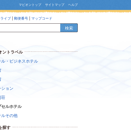
マピオントップ
サイトマップ
ヘルプ
ドライブ
郵便番号
マップコード
検索
オントラベル
テル・ビジネスホテル
館
宿
ンション
別荘
プセルホテル
テルその他
を探す