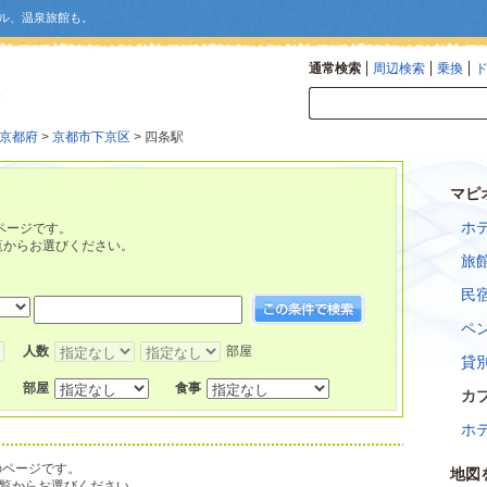
ル、温泉旅館も。
通常検索
周辺検索
乗換
京都府
>
京都市下京区
> 四条駅
マピ
ホ
ページです。
覧からお選びください。
旅
民
ペ
人数
部屋
貸
部屋
食事
カ
ホ
のページです。
地図
覧からお選びください。