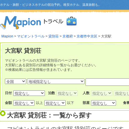
ホテル・旅館・ビジネスホテルの宿泊予約。格安ホテル、温泉旅館も。
Mapion
>
マピオントラベル
>
貸別荘
>
京都府
>
京都市中京区
> 大宮駅
大宮駅 貸別荘
マピオントラベルの大宮駅 貸別荘のページです。
大宮駅にある貸別荘の詳細情報を一覧からお選びください。
※検索結果には広告情報が含まれています。
日付
泊数
人数
金額
以上
以下
部屋
食
大宮駅 貸別荘：一覧から探す
マピオントラベルの大宮駅 貸別荘のページです。