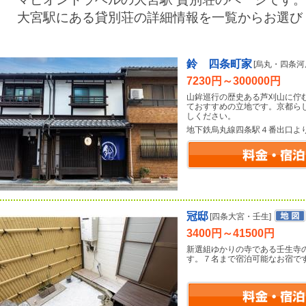
大宮駅にある貸別荘の詳細情報を一覧からお選び
鈴 四条町家
[烏丸・四条河
7230円～300000円
山鉾巡行の歴史ある芦刈山に佇
ておすすめの立地です。京都ら
しください。
地下鉄烏丸線四条駅４番出口よ
冠邸
[四条大宮・壬生]
3400円～41500円
新選組ゆかりの寺である壬生寺
す。７名まで宿泊可能なお宿で