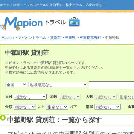
ホテル・旅館・ビジネスホテルの宿泊予約。格安ホテル、温泉旅館も。
Mapion
>
マピオントラベル
>
貸別荘
>
三重県
>
三重郡菰野町
> 中菰野駅
中菰野駅 貸別荘
マピオントラベルの中菰野駅 貸別荘のページです。
中菰野駅にある貸別荘の詳細情報を一覧からお選びください。
※検索結果には広告情報が含まれています。
日付
泊数
人数
金額
以上
以下
部屋
食
中菰野駅 貸別荘：一覧から探す
マピオントラベルの中菰野駅 貸別荘のページで