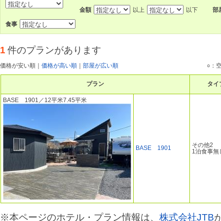
金額
以上
以下
部
食事
1
件のプランがあります
価格が安い順
｜
価格が高い順
｜
部屋が広い順
○：
プラン
タイ
BASE 1901／12平米7.45平米
その他2
BASE 1901
1泊食事無
※本ページのホテル・プラン情報は、
株式会社JTB