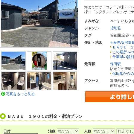
海まですぐ！コテージ棟・ト
棟・ドッグラン・バレルサウ
よみがな
べーすいちき
ジャンル
貸別荘
タグ
首都圏
,
金谷・
住所・地図
千葉県安房郡
ＢＡＳＥ １
この場所への
千葉県の貸別
最寄駅
保田駅
駅からの距離 4
保田駅からの
アクセス
富津館山道路
南町元名へ。
写真をもっと見る
ＢＡＳＥ １９０１の料金・宿泊プラン
日付
泊数
人数