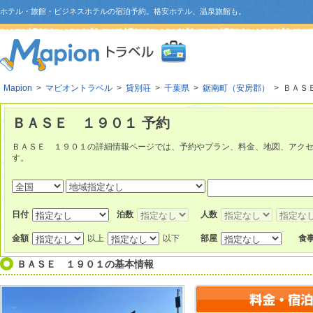
ホテル・旅館・ビジネスホテルの宿泊予約。格安ホテル、温泉旅館も。
Mapion
>
マピオントラベル
>
貸別荘
>
千葉県
>
鋸南町（安房郡）
> ＢＡＳ
ＢＡＳＥ １９０１ 予約
ＢＡＳＥ １９０１の詳細情報ページでは、予約やプラン、料金、地図、アク
す。
日付
泊数
人数
金額
以上
以下
部屋
食
ＢＡＳＥ １９０１
の基本情報