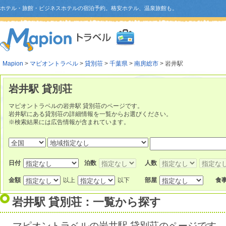
ホテル・旅館・ビジネスホテルの宿泊予約。格安ホテル、温泉旅館も。
Mapion
>
マピオントラベル
>
貸別荘
>
千葉県
>
南房総市
> 岩井駅
岩井駅 貸別荘
マピオントラベルの岩井駅 貸別荘のページです。
岩井駅にある貸別荘の詳細情報を一覧からお選びください。
※検索結果には広告情報が含まれています。
日付
泊数
人数
金額
以上
以下
部屋
食
岩井駅 貸別荘：一覧から探す
マピオントラベルの岩井駅 貸別荘のページです。