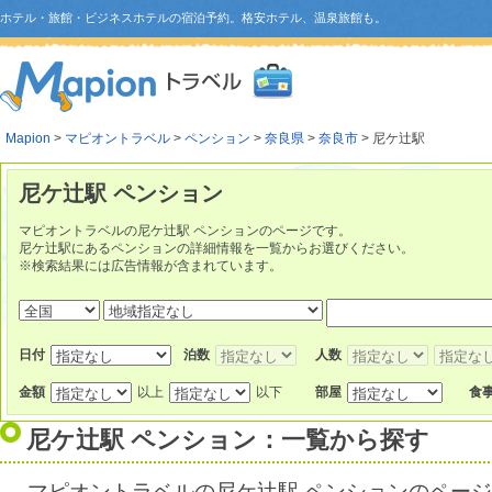
ホテル・旅館・ビジネスホテルの宿泊予約。格安ホテル、温泉旅館も。
Mapion
>
マピオントラベル
>
ペンション
>
奈良県
>
奈良市
> 尼ケ辻駅
尼ケ辻駅 ペンション
マピオントラベルの尼ケ辻駅 ペンションのページです。
尼ケ辻駅にあるペンションの詳細情報を一覧からお選びください。
※検索結果には広告情報が含まれています。
日付
泊数
人数
金額
以上
以下
部屋
食
尼ケ辻駅 ペンション：一覧から探す
マピオントラベルの尼ケ辻駅 ペンションのペー