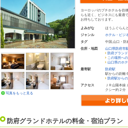
ヨーロッパのプチホテルを彷
らも近く、ビジネスにも最適
お待ちしております。
よみがな
ほうふぐらん
ジャンル
ホテル・ビジ
タグ
中国
,
山口・防
住所・地図
山口県防府市
防府グランド
この場所への
山口県のホテ
最寄駅
防府駅
駅からの距離 6
防府駅からの
アクセス
ＪＲ山陽本線
クシー約２分
写真をもっと見る
防府グランドホテルの料金・宿泊プラン