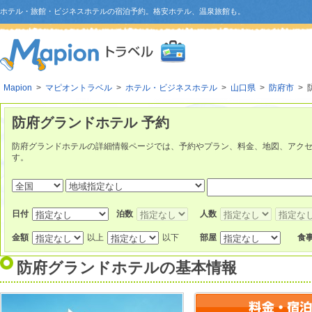
ホテル・旅館・ビジネスホテルの宿泊予約。格安ホテル、温泉旅館も。
Mapion
>
マピオントラベル
>
ホテル・ビジネスホテル
>
山口県
>
防府市
> 
防府グランドホテル 予約
防府グランドホテルの詳細情報ページでは、予約やプラン、料金、地図、アク
す。
日付
泊数
人数
金額
以上
以下
部屋
食
防府グランドホテル
の基本情報