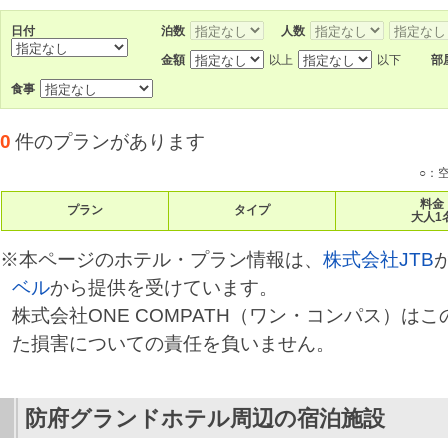
日付
泊数
人数
金額
以上
以下
部
食事
0
件のプランがあります
○：
料金
プラン
タイプ
大人1
※本ページのホテル・プラン情報は、
株式会社JTB
ベル
から提供を受けています。
株式会社ONE COMPATH（ワン・コンパス）は
た損害についての責任を負いません。
防府グランドホテル
周辺の宿泊施設