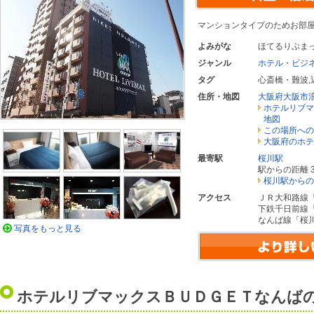
マンションタイプのためお部
よみがな
ほてるりぶま
ジャンル
ホテル・ビジ
タグ
心斎橋・難波
,
住所・地図
大阪府大阪市
ホテルリブマ
地図
この場所への
大阪府のホテ
最寄駅
桜川駅
駅からの距離 3
桜川駅からの
アクセス
ＪＲ大和路線
下鉄千日前線
なんば線「桜
写真をもっと見る
ホテルリブマックスＢＵＤＧＥＴなんば