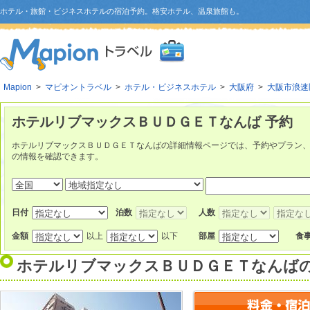
ホテル・旅館・ビジネスホテルの宿泊予約。格安ホテル、温泉旅館も。
Mapion
>
マピオントラベル
>
ホテル・ビジネスホテル
>
大阪府
>
大阪市浪速
ホテルリブマックスＢＵＤＧＥＴなんば 予約
ホテルリブマックスＢＵＤＧＥＴなんばの詳細情報ページでは、予約やプラン
の情報を確認できます。
日付
泊数
人数
金額
以上
以下
部屋
食
ホテルリブマックスＢＵＤＧＥＴなんば