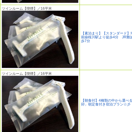
ツインルーム【喫煙】／16平米
【素泊まり】【スタンダード】
前線桜川駅より徒歩4分 JR難
歩7分
ツインルーム【喫煙】／16平米
【朝食付】4種類の中から選べる
卯」朝定食付き宿泊プラン☆彡