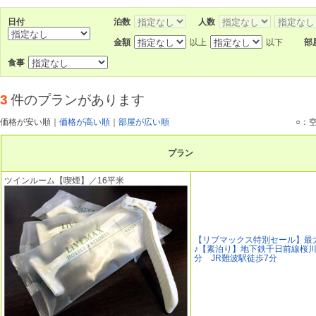
日付
泊数
人数
金額
以上
以下
部
食事
3
件のプランがあります
価格が安い順
｜
価格が高い順
｜
部屋が広い順
○：
プラン
ツインルーム【喫煙】／16平米
【リブマックス特別セール】最大
♪【素泊り】地下鉄千日前線桜川
分 JR難波駅徒歩7分