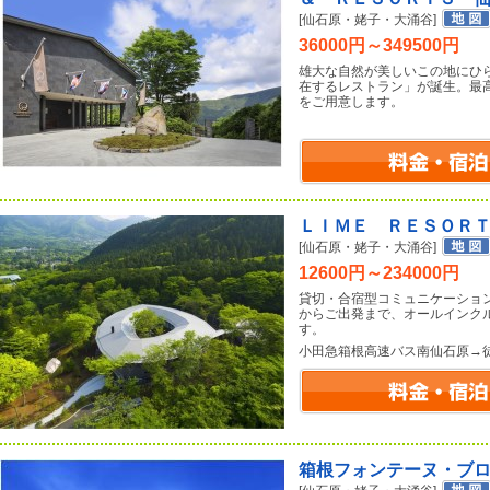
[仙石原・姥子・大涌谷]
36000円～349500円
雄大な自然が美しいこの地にひら
在するレストラン」が誕生。最
をご用意します。
ＬＩＭＥ ＲＥＳＯＲ
[仙石原・姥子・大涌谷]
12600円～234000円
貸切・合宿型コミュニケーショ
からご出発まで、オールインク
す。
小田急箱根高速バス南仙石原→
箱根フォンテーヌ・ブ