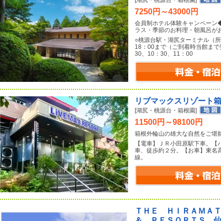
[湖尻・桃源台・箱根園]
7250円～43000円
会員制ホテル体験キャンペーン
ラス・季節のお料理・朝風呂が
○桃源台駅・湖尻ターミナル（所
18：00まで（ご到着時当館まで
30、10：30、11：00
リブマックスリゾート
[湖尻・桃源台・箱根園]
11500円～98100円
箱根外輪山の雄大な自然をご堪
【電車】ＪＲ小田原駅下車。【
車、徒歩約２分。【お車】東名
線。
ＴＨＥ ＨＩＲＡＭＡ
＆ ＲＥＳＯＲＴＳ 