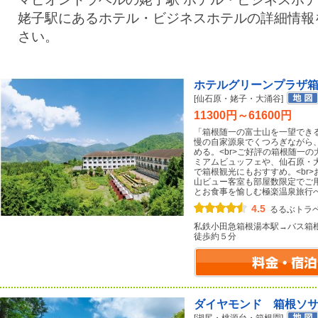
姥子駅にあるホテル・ビジネスホテルの詳細情報
さい。
ホテルグリーンプラザ
[仙石原・姥子・大涌谷]
11300円～61600円
「箱根随一の富士山を一望できる
慢の自家源泉でくつろぎながら、
める。<br>ご好評の箱根随一
ミアムビュッフェや、仙石原・
で箱根観光にもおすすめ。<br
山ビュー客室も部屋数限定でご用意
とお食事を愉しむ極楽温泉旅行
4.5
るるぶトラ
私鉄小田急箱根湯本駅→バス箱
徒歩約５分
ダイヤモンド 箱根ソ