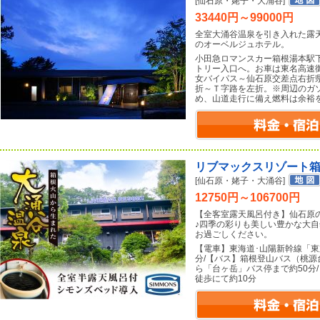
[仙石原・姥子・大涌谷]
33440円～99000円
全室大涌谷温泉を引き入れた露
のオーベルジュホテル。
小田急ロマンスカー箱根湯本駅
トリー入口へ。お車は東名高速
女バイパス～仙石原交差点右折
折～Ｔ字路を左折。※周辺のガ
め、山道走行に備え燃料は余裕
リブマックスリゾート
[仙石原・姥子・大涌谷]
12750円～106700円
【全客室露天風呂付き】仙石原
♪四季の彩りも美しい豊かな大
お過ごしください。
【電車】東海道･山陽新幹線「東
分/【バス】箱根登山バス（桃
ら「台ヶ岳」バス停まで約50分
徒歩にて約10分