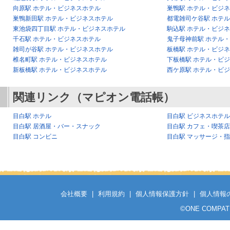
向原駅 ホテル・ビジネスホテル
巣鴨駅 ホテル・ビジ
巣鴨新田駅 ホテル・ビジネスホテル
都電雑司ケ谷駅 ホテ
東池袋四丁目駅 ホテル・ビジネスホテル
駒込駅 ホテル・ビジ
千石駅 ホテル・ビジネスホテル
鬼子母神前駅 ホテル
雑司が谷駅 ホテル・ビジネスホテル
板橋駅 ホテル・ビジ
椎名町駅 ホテル・ビジネスホテル
下板橋駅 ホテル・ビ
新板橋駅 ホテル・ビジネスホテル
西ケ原駅 ホテル・ビ
関連リンク（マピオン電話帳）
目白駅 ホテル
目白駅 ビジネスホテル
目白駅 居酒屋・バー・スナック
目白駅 カフェ・喫茶店
目白駅 コンビニ
目白駅 マッサージ・
会社概要
|
利用規約
|
個人情報保護方針
|
個人情報
©
ONE COMPATH C