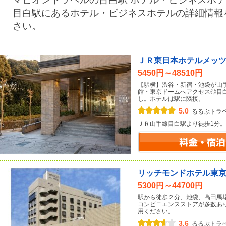
目白駅にあるホテル・ビジネスホテルの詳細情報
さい。
ＪＲ東日本ホテルメッ
5450円～48510円
【駅横】渋谷・新宿・池袋が山手
館・東京ドームへアクセス◎目
し。ホテルは駅に隣接。
5.0
るるぶトラ
ＪＲ山手線目白駅より徒歩1分。
リッチモンドホテル東
5300円～44700円
駅から徒歩２分、池袋、高田馬
コンビニエンスストアが多数あ
用ください。
3.6
るるぶトラ