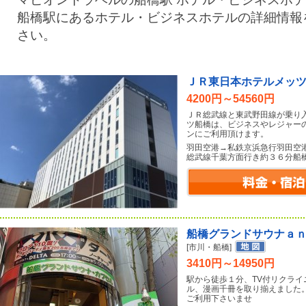
船橋駅にあるホテル・ビジネスホテルの詳細情報
さい。
ＪＲ東日本ホテルメッ
4200円～54560円
ＪＲ総武線と東武野田線が乗り
ツ船橋は、ビジネスやレジャー
ンにご利用頂けます。
羽田空港→私鉄京浜急行羽田空
総武線千葉方面行き約３６分船
船橋グランドサウナａ
[市川・船橋]
3410円～14950円
駅から徒歩１分、TV付リクライ
ル、漫画千冊を取り揃えました
ご利用下さいませ