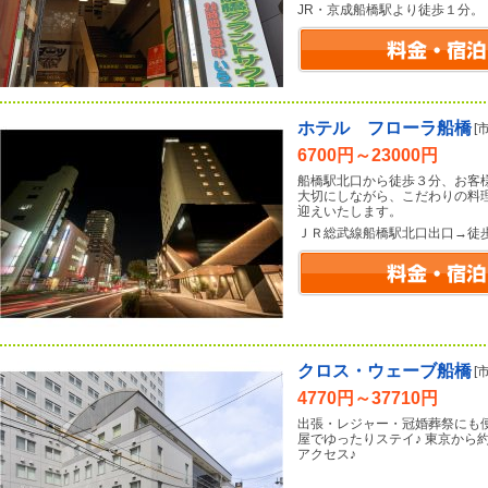
JR・京成船橋駅より徒歩１分。
ホテル フローラ船橋
[
6700円～23000円
船橋駅北口から徒歩３分、お客
大切にしながら、こだわりの料
迎えいたします。
ＪＲ総武線船橋駅北口出口→徒
クロス・ウェーブ船橋
[
4770円～37710円
出張・レジャー・冠婚葬祭にも
屋でゆったりステイ♪ 東京から
アクセス♪