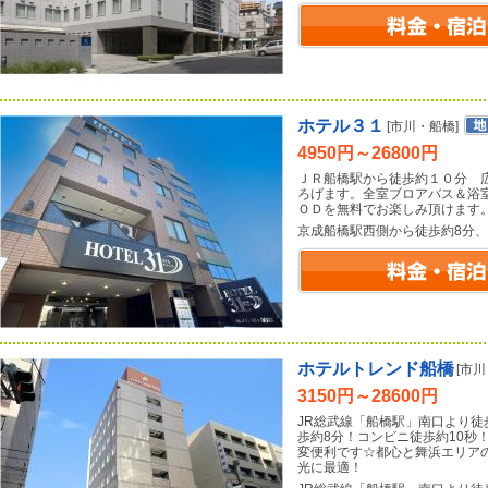
ホテル３１
[市川・船橋]
4950円～26800円
ＪＲ船橋駅から徒歩約１０分 
ろげます。全室ブロアバス＆浴
ＯＤを無料でお楽しみ頂けます
京成船橋駅西側から徒歩約8分、
ホテルトレンド船橋
[市川
3150円～28600円
JR総武線「船橋駅」南口より徒
歩約8分！コンビニ徒歩約10秒
変便利です☆都心と舞浜エリア
光に最適！