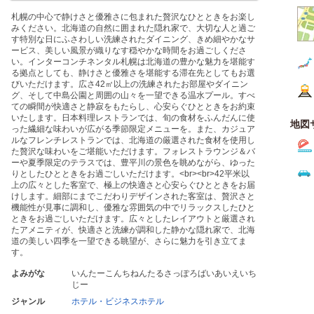
札幌の中心で静けさと優雅さに包まれた贅沢なひとときをお楽し
みください。北海道の自然に囲まれた隠れ家で、大切な人と過ご
す特別な日にふさわしい洗練されたダイニング、きめ細やかなサ
ービス、美しい風景が織りなす穏やかな時間をお過ごしくださ
い。インターコンチネンタル札幌は北海道の豊かな魅力を堪能す
る拠点としても、静けさと優雅さを堪能する滞在先としてもお選
びいただけます。広さ42㎡以上の洗練されたお部屋やダイニン
グ、そして中島公園と周囲の山々を一望できる温水プール。すべ
ての瞬間が快適さと静寂をもたらし、心安らぐひとときをお約束
いたします。日本料理レストランでは、旬の食材をふんだんに使
地図
った繊細な味わいが広がる季節限定メニューを。また、カジュア
ルなフレンチレストランでは、北海道の厳選された食材を使用し
た贅沢な味わいをご堪能いただけます。フォレストラウンジ＆バ
ーや夏季限定のテラスでは、豊平川の景色を眺めながら、ゆった
りとしたひとときをお過ごしいただけます。<br><br>42平米以
上の広々とした客室で、極上の快適さと心安らぐひとときをお届
けします。細部にまでこだわりデザインされた客室は、贅沢さと
機能性が見事に調和し、優雅な雰囲気の中でリラックスしたひと
ときをお過ごしいただけます。広々としたレイアウトと厳選され
たアメニティが、快適さと洗練が調和した静かな隠れ家で、北海
道の美しい四季を一望できる眺望が、さらに魅力を引き立てま
す。
よみがな
いんたーこんちねんたるさっぽろばいあいえいち
じー
ジャンル
ホテル・ビジネスホテル