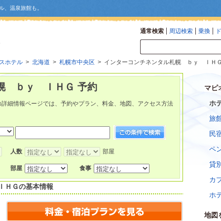
ル、温泉旅館も。
通常検索
周辺検索
乗換
スホテル
>
北海道
>
札幌市中央区
> インターコンチネンタル札幌 ｂｙ ＩＨ
幌 ｂｙ ＩＨＧ 予約
マピ
ホ
の詳細情報ページでは、予約やプラン、料金、地図、アクセス方法
旅
民
ペ
人数
部屋
貸
部屋
食事
カ
ＩＨＧ
の基本情報
ホ
地図