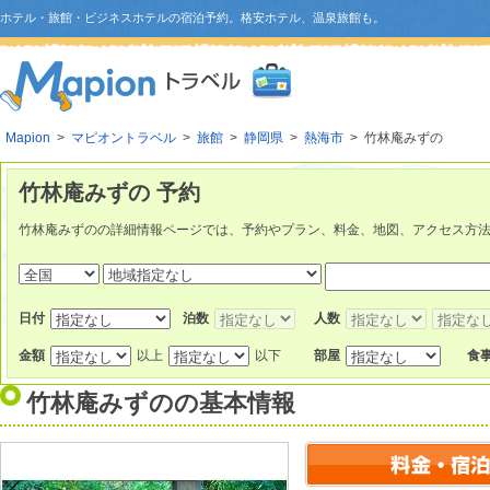
ホテル・旅館・ビジネスホテルの宿泊予約。格安ホテル、温泉旅館も。
Mapion
>
マピオントラベル
>
旅館
>
静岡県
>
熱海市
> 竹林庵みずの
竹林庵みずの 予約
竹林庵みずのの詳細情報ページでは、予約やプラン、料金、地図、アクセス方
日付
泊数
人数
金額
以上
以下
部屋
食
竹林庵みずの
の基本情報