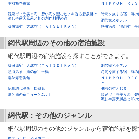
南熱海壱番館
ＮＩＰＰＯＮ ＲＥＳ
－
源泉ヴィラ美々海 碧い海を望むヒノキ香る源泉掛け
時間を旅する宿 海の
流し半露天風呂と和の創作料理の宿
網代観光ホテル
源泉湯宿 大成館（ＴＡＩＳＥＩＫＡＮ）
熱海温泉 湯の宿 平
網代駅
周辺のその他の宿泊施設
網代駅周辺の宿泊施設を探すことができます。
源泉湯宿 大成館（ＴＡＩＳＥＩＫＡＮ）
網代観光ホテル
熱海温泉 湯の宿 平鶴
時間を旅する宿 海の
南熱海壱番館
ＮＩＰＰＯＮ ＲＥＳ
－
伊豆網代温泉 松風苑
潮騒の宿ふじま
味と湯の宿ニューとみよし
源泉ヴィラ美々海 碧
流し半露天風呂と和の
網代駅
：その他のジャンル
網代駅周辺のその他のジャンルから宿泊施設を探
ホテル・ビジネスホテル