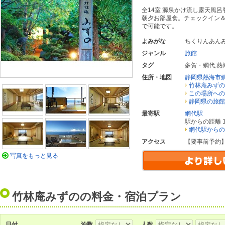
全14室 源泉かけ流し露天風
朝夕お部屋食。チェックイン
で可能です。
よみがな
ちくりんあん
ジャンル
旅館
タグ
多賀・網代
,
熱
住所・地図
静岡県熱海市
竹林庵みずの
この場所への
静岡県の旅館
最寄駅
網代駅
駅からの距離 1
網代駅からの
アクセス
【要事前予約
写真をもっと見る
竹林庵みずのの料金・宿泊プラン
日付
泊数
人数