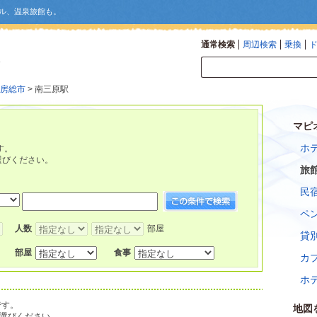
ル、温泉旅館も。
通常検索
周辺検索
乗換
房総市
> 南三原駅
マピ
ホ
す。
選びください。
旅
民
ペ
人数
部屋
貸
部屋
食事
カ
ホ
です。
地図
選びください。