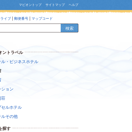
マピオントップ
サイトマップ
ヘルプ
ドライブ
郵便番号
マップコード
検索
オントラベル
テル・ビジネスホテル
館
宿
ンション
別荘
プセルホテル
テルその他
を探す