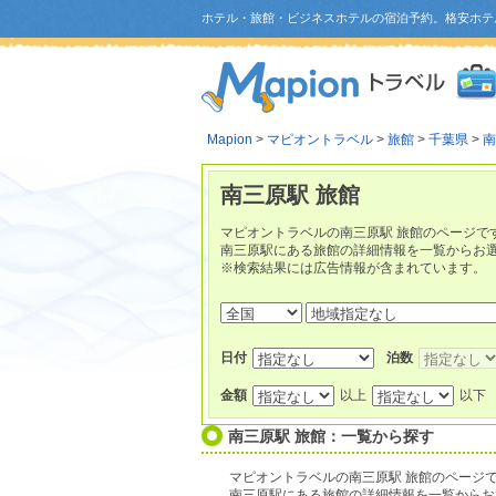
ホテル・旅館・ビジネスホテルの宿泊予約。格安ホテ
Mapion
>
マピオントラベル
>
旅館
>
千葉県
>
南
南三原駅 旅館
マピオントラベルの南三原駅 旅館のページで
南三原駅にある旅館の詳細情報を一覧からお
※検索結果には広告情報が含まれています。
日付
泊数
金額
以上
以下
南三原駅 旅館：一覧から探す
マピオントラベルの南三原駅 旅館のページ
南三原駅にある旅館の詳細情報を一覧からお