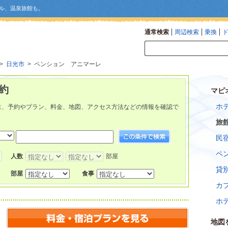
ル、温泉旅館も。
通常検索
周辺検索
乗換
>
日光市
> ペンション アニマーレ
約
マピ
ホ
は、予約やプラン、料金、地図、アクセス方法などの情報を確認で
旅
民
ペ
人数
部屋
貸
部屋
食事
カ
ホ
地図