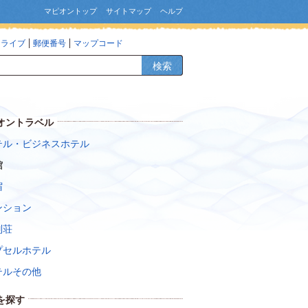
マピオントップ
サイトマップ
ヘルプ
ドライブ
郵便番号
マップコード
検索
オントラベル
テル・ビジネスホテル
館
宿
ンション
別荘
プセルホテル
テルその他
を探す