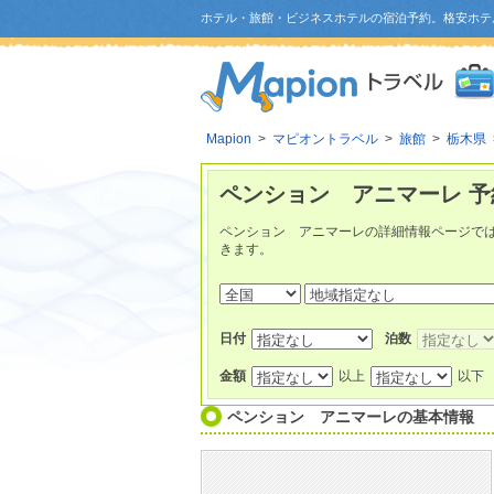
ホテル・旅館・ビジネスホテルの宿泊予約。格安ホテ
Mapion
>
マピオントラベル
>
旅館
>
栃木県
ペンション アニマーレ 予
ペンション アニマーレの詳細情報ページで
きます。
日付
泊数
金額
以上
以下
ペンション アニマーレ
の基本情報