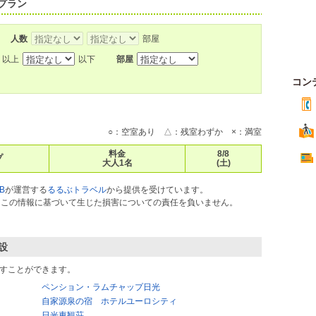
プラン
人数
部屋
以上
以下
部屋
コン
○：空室あり △：残室わずか ×：満室
料金
8/8
プ
大人1名
(土)
B
が運営する
るるぶトラベル
から提供を受けています。
ス）はこの情報に基づいて生じた損害についての責任を負いません。
設
すことができます。
ペンション・ラムチャップ日光
自家源泉の宿 ホテルユーロシティ
日光東観荘