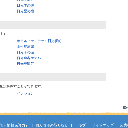
日光季の遊
日光星の宿
ます。
ホテルファミテック日光駅前
上州屋旅館
日光季の遊
日光金谷ホテル
日光東観荘
施設を探すことができます。
ペンション
個人情報保護方針
|
個人情報の取り扱い
|
ヘルプ
|
サイトマップ
|
広告