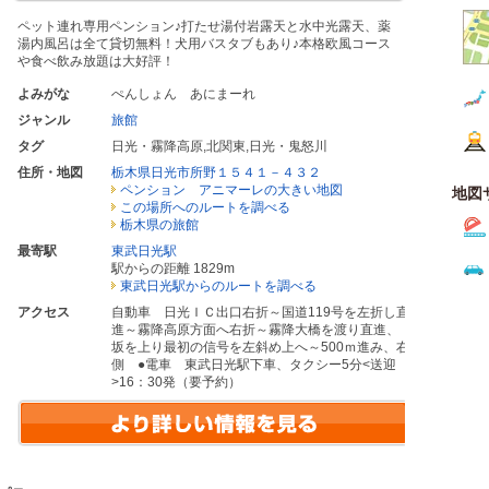
ペット連れ専用ペンション♪打たせ湯付岩露天と水中光露天、薬
湯内風呂は全て貸切無料！犬用バスタブもあり♪本格欧風コース
や食べ飲み放題は大好評！
よみがな
ぺんしょん あにまーれ
ジャンル
旅館
タグ
日光・霧降高原
,
北関東
,
日光・鬼怒川
住所・地図
栃木県日光市所野１５４１－４３２
ペンション アニマーレの大きい地図
地図
この場所へのルートを調べる
栃木県の旅館
最寄駅
東武日光駅
駅からの距離 1829m
東武日光駅からのルートを調べる
アクセス
自動車 日光ＩＣ出口右折～国道119号を左折し直
進～霧降高原方面へ右折～霧降大橋を渡り直進、
坂を上り最初の信号を左斜め上へ～500ｍ進み、右
側 ●電車 東武日光駅下車、タクシー5分<送迎
>16：30発（要予約）