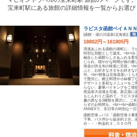
宝来町駅にある旅館の詳細情報を一覧からお選び
ラビスタ函館ベイＡＮ
[函館・湯の川温泉(北海道)]
18802円～161805円
浪漫あふれる函館の港町に、ラ
特別な別館として誕生。<br>
融合した函館らしさあふれる客
じられ、穏やかな時間が旅の癒し
海道が誇る旬の味覚に舌鼓。<b
ぶと、お好きなネタをお好きな
司。<br>朝食は北海道産いく
で贅沢に。郷土料理や小鉢横丁
デザートと多彩なメニューをご
らない、豪華バイキングをご堪能
然温泉大浴場を完備。真正面に
もじんわりと温めて。ラビスタ
趣の異なる3種類を贅沢に。ご
らずのお時間を。<br><br>
ANNEXで、非日常の特別な一
函館空港→バス「函館空港３番
下車。バス停から徒歩約２分。
分・・・料金約３，０００円