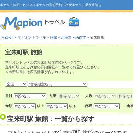
ホテル・旅館・ビジネスホテルの宿泊予約。格安ホテル、温泉旅館も。
Mapion
>
マピオントラベル
>
旅館
>
北海道
>
函館市
> 宝来町駅
宝来町駅 旅館
マピオントラベルの宝来町駅 旅館のページです。
宝来町駅にある旅館の詳細情報を一覧からお選びください。
※検索結果には広告情報が含まれています。
日付
泊数
人数
金額
以上
以下
部屋
食
宝来町駅 旅館：一覧から探す
マピオントラベルの宝来町駅 旅館のページです。